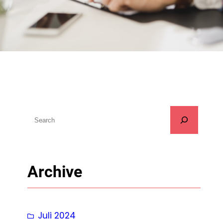
S
u
c
h
Archive
e
n
Juli 2024