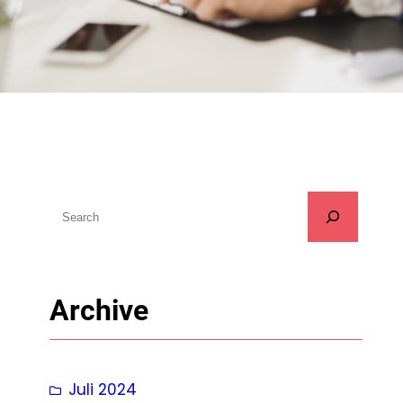
S
u
c
h
Archive
e
n
Juli 2024